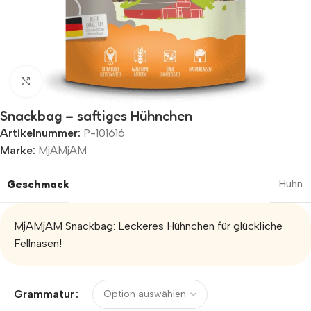
Zum Vergrößern klicken
Snackbag – saftiges Hühnchen
Artikelnummer:
P-101616
Marke:
MjAMjAM
Geschmack
Huhn
MjAMjAM Snackbag: Leckeres Hühnchen für glückliche
Fellnasen!
Alternative:
Grammatur