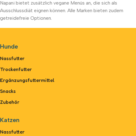
Napani bietet zusätzlich vegane Menüs an, die sich als
Ausschlussdiät eignen können. Alle Marken bieten zudem
getreidefreie Optionen.
Hunde
Nassfutter
Trockenfutter
Ergänzungsfuttermittel
Snacks
Zubehör
Katzen
Nassfutter