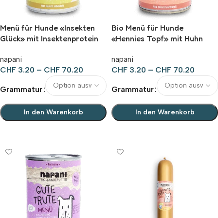
Menü für Hunde «Insekten
Bio Menü für Hunde
Glück» mit Insektenprotein
«Hennies Topf» mit Huhn
und Brokkoli
und Naturreis
napani
napani
CHF
3.20
–
CHF
70.20
CHF
3.20
–
CHF
70.20
Grammatur
Grammatur
In den Warenkorb
In den Warenkorb
Ausführung wählen
Ausführung wählen