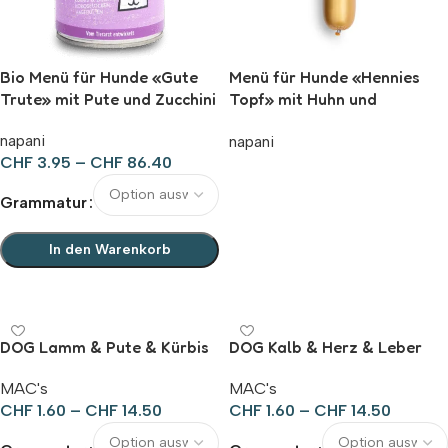
Bio Menü für Hunde «Gute
Menü für Hunde «Hennies
Trute» mit Pute und Zucchini
Topf» mit Huhn und
Naturreis im Kunstdarm
napani
napani
CHF
3.95
–
CHF
86.40
Ausführung wählen
Grammatur
In den Warenkorb
Ausführung wählen
DOG Lamm & Pute & Kürbis
DOG Kalb & Herz & Leber
MAC's
MAC's
CHF
1.60
–
CHF
14.50
CHF
1.60
–
CHF
14.50