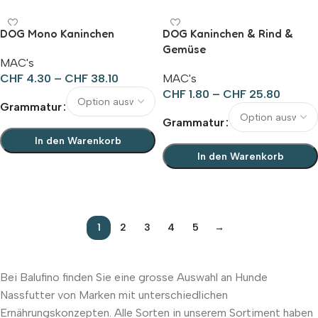
DOG Mono Kaninchen
DOG Kaninchen & Rind &
Gemüse
MAC's
CHF
4.30
–
CHF
38.10
MAC's
CHF
1.80
–
CHF
25.80
Grammatur
Grammatur
In den Warenkorb
In den Warenkorb
Ausführung wählen
Ausführung wählen
1
2
3
4
5
→
Bei Balufino finden Sie eine grosse Auswahl an Hunde
Nassfutter von Marken mit unterschiedlichen
Ernährungskonzepten. Alle Sorten in unserem Sortiment haben