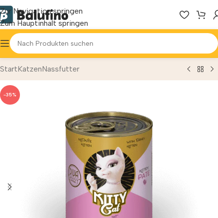
Zur Navigation springen
Zum Hauptinhalt springen
Start
Katzen
Nassfutter
-35%