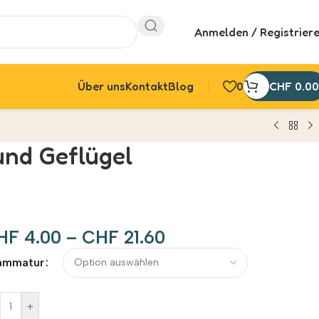
Anmelden / Registrier
Über uns
Kontakt
Blog
0
CHF
0.00
und Geflügel
HF
4.00
–
CHF
21.60
ernative:
ammatur
+