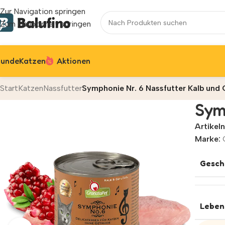
Zur Navigation springen
Zum Hauptinhalt springen
unde
Katzen
Aktionen
Start
Katzen
Nassfutter
Symphonie Nr. 6 Nassfutter Kalb und 
Sym
Artike
Marke:
Gesch
Leben