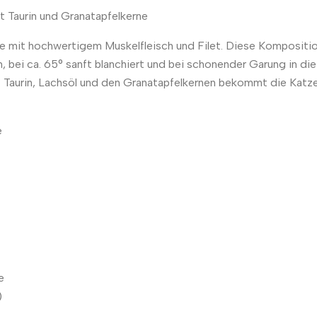
t Taurin und Granatapfelkerne
 mit hochwertigem Muskelfleisch und Filet. Diese Komposition
en, bei ca. 65° sanft blanchiert und bei schonender Garung in d
it Taurin, Lachsöl und den Granatapfelkernen bekommt die Katze 
e
e
)