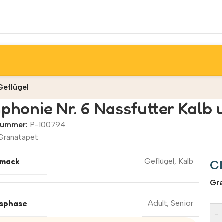
Geflügel
phonie Nr. 6 Nassfutter Kalb 
lnummer:
P-100794
Granatapet
mack
Geflügel
,
Kalb
C
Alt
Gr
sphase
Adult
,
Senior
-