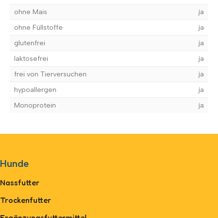
ohne Mais
ja
ohne Füllstoffe
ja
glutenfrei
ja
laktosefrei
ja
frei von Tierversuchen
ja
hypoallergen
ja
Monoprotein
ja
Hunde
Nassfutter
Trockenfutter
Ergänzungsfuttermittel