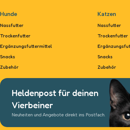
Hunde
Katzen
Nassfutter
Nassfutter
Trockenfutter
Trockenfutter
Ergänzungsfuttermittel
Ergänzungsfut
Snacks
Snacks
Zubehör
Zubehör
Heldenpost für deinen
Vierbeiner
Neuheiten und Angebote direkt ins Postfach.