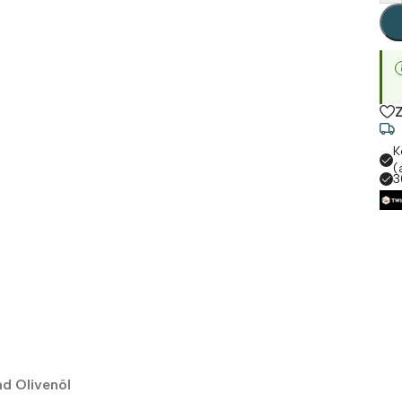
K
(
3
nd Olivenöl