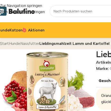
Zur Navigation springen
Zum Hauptinhalt springen
unde
Katzen
Aktionen
Start
Hunde
Nassfutter
Lieblingsmahlzeit Lamm und Kartoffel
Lie
Artike
Marke:
Gesch
Grana
glück