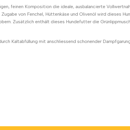
higen, feinen Komposition die ideale, ausbalancierte Vollwertna
 Zugabe von Fenchel, Hüttenkäse und Olivenöl wird dieses Hund
bern. Zusätzlich enthält dieses Hundefutter die Grünlippmusch
g durch Kaltabfüllung mit anschliessend schonender Dampfgaru