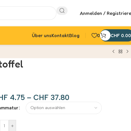
Anmelden / Registrier
Über uns
Kontakt
Blog
0
CHF
0.00
offel
HF
4.75
–
CHF
37.80
ernative:
ammatur
+