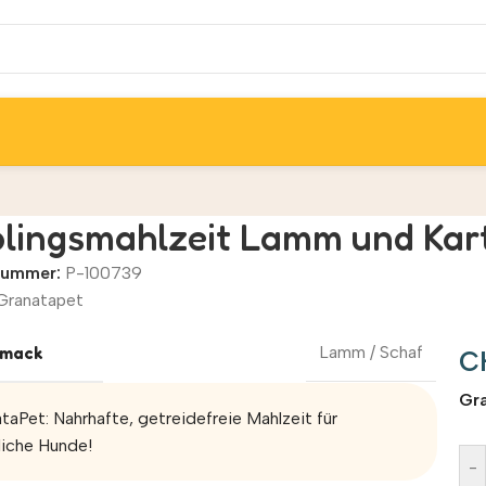
blingsmahlzeit Lamm und Kart
lnummer:
P-100739
Granatapet
mack
Lamm / Schaf
C
Alt
Gr
taPet: Nahrhafte, getreidefreie Mahlzeit für
liche Hunde!
-