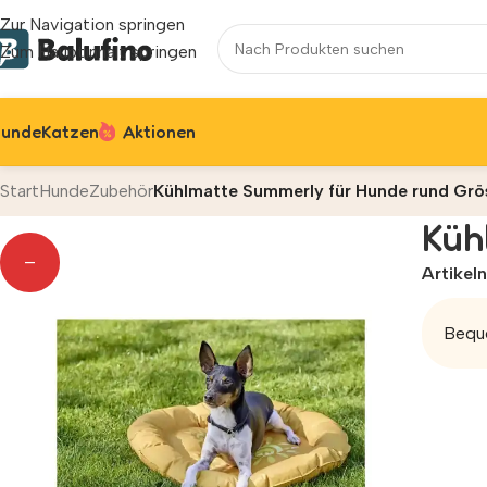
Zur Navigation springen
Zum Hauptinhalt springen
unde
Katzen
Aktionen
Start
Hunde
Zubehör
Kühlmatte Summerly für Hunde rund Grö
Küh
—
Artike
Beque