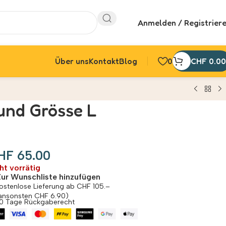
Anmelden / Registrier
Über uns
Kontakt
Blog
0
CHF
0.00
und Grösse L
HF
65.00
ht vorrätig
Zur Wunschliste hinzufügen
ostenlose Lieferung ab CHF 105.–
ansonsten CHF 6.90)
0 Tage Rückgaberecht