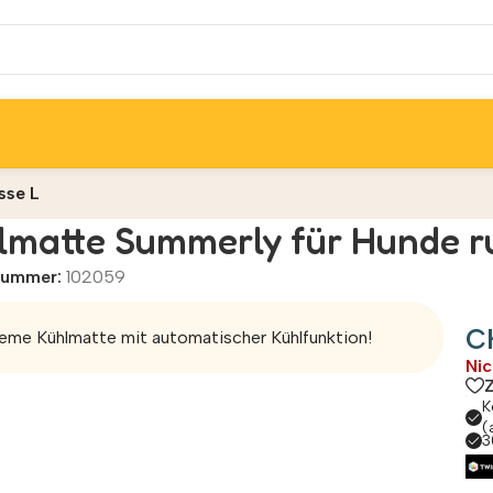
sse L
lmatte Summerly für Hunde r
lnummer:
102059
C
me Kühlmatte mit automatischer Kühlfunktion!
Nic
K
(
3