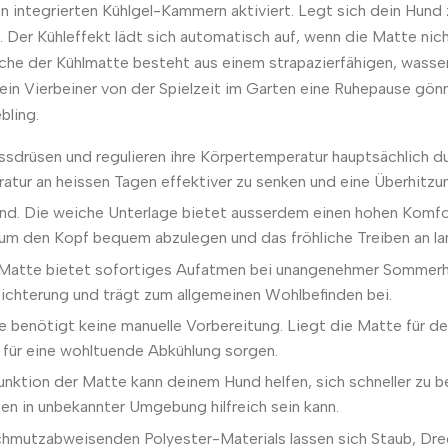
n integrierten Kühlgel-Kammern aktiviert. Legt sich dein Hund 
Der Kühleffekt lädt sich automatisch auf, wenn die Matte nich
läche der Kühlmatte besteht aus einem strapazierfähigen, wasse
dein Vierbeiner von der Spielzeit im Garten eine Ruhepause gön
bling.
drüsen und regulieren ihre Körpertemperatur hauptsächlich dur
ratur an heissen Tagen effektiver zu senken und eine Überhitzu
nd. Die weiche Unterlage bietet ausserdem einen hohen Komfor
, um den Kopf bequem abzulegen und das fröhliche Treiben an l
 Matte bietet sofortiges Aufatmen bei unangenehmer Sommerhit
eichterung und trägt zum allgemeinen Wohlbefinden bei.
benötigt keine manuelle Vorbereitung. Liegt die Matte für dei
 für eine wohltuende Abkühlung sorgen.
ktion der Matte kann deinem Hund helfen, sich schneller zu 
en in unbekannter Umgebung hilfreich sein kann.
 schmutzabweisenden Polyester-Materials lassen sich Staub, Dr