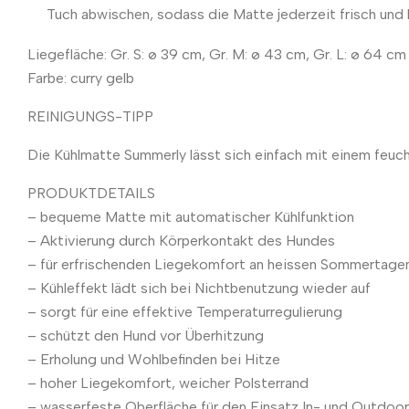
Tuch abwischen, sodass die Matte jederzeit frisch und
Liegefläche: Gr. S: ø 39 cm, Gr. M: ø 43 cm, Gr. L: ø 64 cm
Farbe: curry gelb
REINIGUNGS-TIPP
Die Kühlmatte Summerly lässt sich einfach mit einem feuc
PRODUKTDETAILS
– bequeme Matte mit automatischer Kühlfunktion
– Aktivierung durch Körperkontakt des Hundes
– für erfrischenden Liegekomfort an heissen Sommertage
– Kühleffekt lädt sich bei Nichtbenutzung wieder auf
– sorgt für eine effektive Temperaturregulierung
– schützt den Hund vor Überhitzung
– Erholung und Wohlbefinden bei Hitze
– hoher Liegekomfort, weicher Polsterrand
– wasserfeste Oberfläche für den Einsatz In- und Outdoor