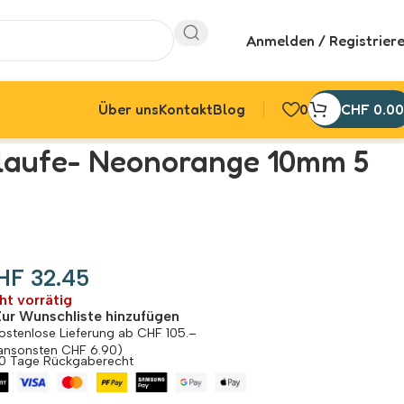
Anmelden / Registrier
Über uns
Kontakt
Blog
0
CHF
0.00
hlaufe- Neonorange 10mm 5
HF
32.45
ht vorrätig
Zur Wunschliste hinzufügen
ostenlose Lieferung ab CHF 105.–
ansonsten CHF 6.90)
0 Tage Rückgaberecht