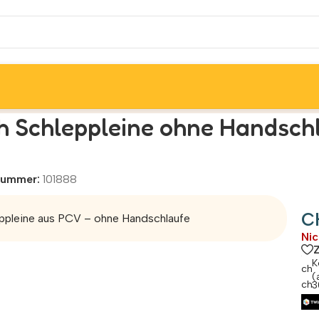
 Neonorange 10mm 5 m
h Schleppleine ohne Handsc
lnummer:
101888
C
ppleine aus PCV – ohne Handschlaufe
Nic
K
(
3