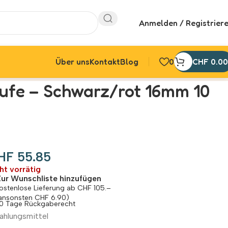
Anmelden / Registrier
Über uns
Kontakt
Blog
0
CHF
0.00
aufe – Schwarz/rot 16mm 10
HF
55.85
ht vorrätig
Zur Wunschliste hinzufügen
ostenlose Lieferung ab CHF 105.–
ansonsten CHF 6.90)
0 Tage Rückgaberecht