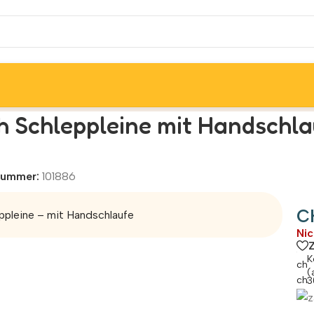
chwarz/rot 16mm 10 m
h Schleppleine mit Handschl
lnummer:
101886
C
ppleine – mit Handschlaufe
Nic
K
(
3