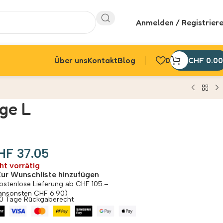
Anmelden / Registrier
Über uns
Kontakt
Blog
0
CHF
0.00
ge L
HF
37.05
ht vorrätig
Zur Wunschliste hinzufügen
ostenlose Lieferung ab CHF 105.–
ansonsten CHF 6.90)
0 Tage Rückgaberecht