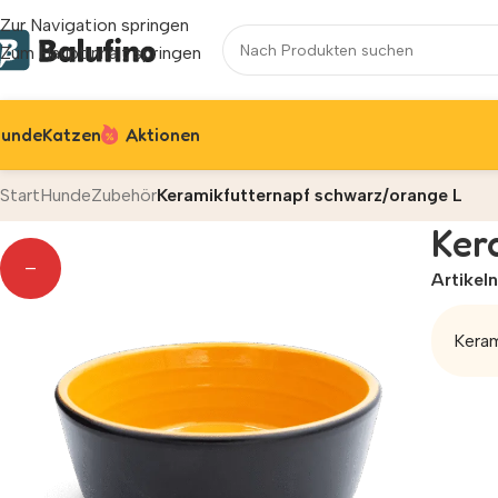
Zur Navigation springen
Zum Hauptinhalt springen
unde
Katzen
Aktionen
Start
Hunde
Zubehör
Keramikfutternapf schwarz/orange L
Ker
—
Artike
Keram