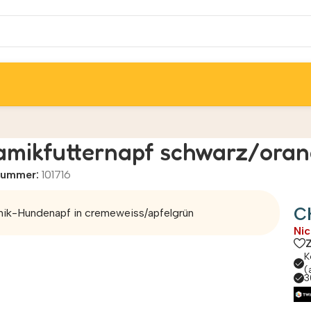
amikfutternapf schwarz/oran
lnummer:
101716
C
ik-Hundenapf in cremeweiss/apfelgrün
Nic
K
(
3