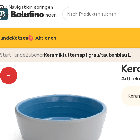
Zur Navigation springen
Zum Hauptinhalt springen
unde
Katzen
Aktionen
Start
Hunde
Zubehör
Keramikfutternapf grau/taubenblau L
Ker
—
Artike
Keram