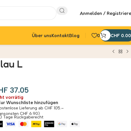
Anmelden / Registrier
Über uns
Kontakt
Blog
0
CHF
0.00
lau L
HF
37.05
ht vorrätig
Zur Wunschliste hinzufügen
ostenlose Lieferung ab CHF 105.–
ansonsten CHF 6.90)
0 Tage Rückgaberecht