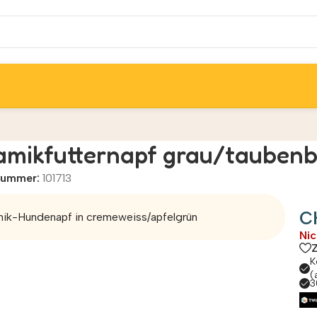
amikfutternapf grau/taubenb
lnummer:
101713
C
ik-Hundenapf in cremeweiss/apfelgrün
Nic
K
(
3