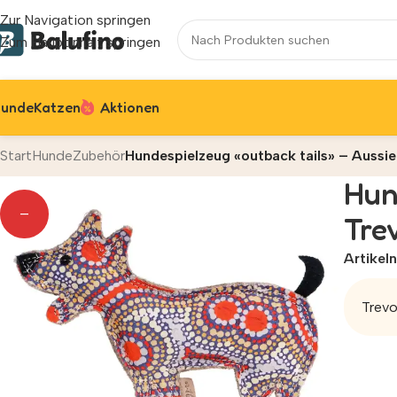
Zur Navigation springen
Zum Hauptinhalt springen
unde
Katzen
Aktionen
Start
Hunde
Zubehör
Hundespielzeug «outback tails» – Aussi
Hun
—
Tre
Artike
Trevo