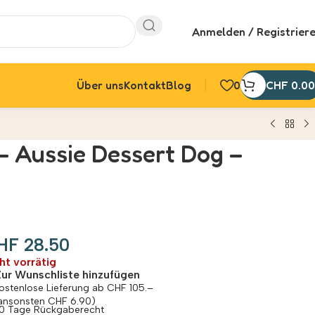
Anmelden / Registrier
Über uns
Kontakt
Blog
0
CHF
0.00
– Aussie Dessert Dog –
HF
28.50
ht vorrätig
Zur Wunschliste hinzufügen
ostenlose Lieferung ab CHF 105.–
ansonsten CHF 6.90)
0 Tage Rückgaberecht