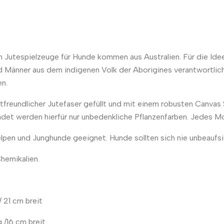
en Jutespielzeuge für Hunde kommen aus Australien. Für die Id
und Männer aus dem indigenen Volk der Aborigines verantwortlic
en.
tfreundlicher Jutefaser gefüllt und mit einem robusten Canvas 
endet werden hierfür nur unbedenkliche Pflanzenfarben. Jedes M
elpen und Junghunde geeignet. Hunde sollten sich nie unbeaufsi
hemikalien.
 21 cm breit
 /16 cm breit