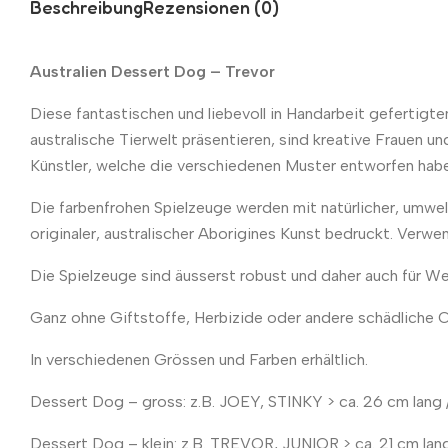
Beschreibung
Rezensionen (0)
Australien Dessert Dog – Trevor
Diese fantastischen und liebevoll in Handarbeit gefertigt
australische Tierwelt präsentieren, sind kreative Frauen 
Künstler, welche die verschiedenen Muster entworfen hab
Die farbenfrohen Spielzeuge werden mit natürlicher, umwel
originaler, australischer Aborigines Kunst bedruckt. Verw
Die Spielzeuge sind äusserst robust und daher auch für W
Ganz ohne Giftstoffe, Herbizide oder andere schädliche C
In verschiedenen Grössen und Farben erhältlich.
Dessert Dog – gross: z.B. JOEY, STINKY > ca. 26 cm lang /
Dessert Dog – klein: z.B. TREVOR, JUNIOR > ca. 21 cm lang