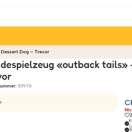
e Dessert Dog – Trevor
despielzeug «outback tails» 
vor
lnummer:
101976
C
r
Nic
K
(
3