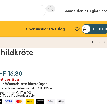
Anmelden / Registrier
Über uns
Kontakt
Blog
0
CHF
0.00
hildkröte
HF
16.80
ht vorrätig
Zur Wunschliste hinzufügen
ostenlose Lieferung ab CHF 105.–
ansonsten CHF 6.90)
0 Tage Rückgaberecht