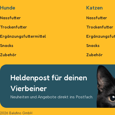
Hunde
Katzen
Nassfutter
Nassfutter
Trockenfutter
Trockenfutter
Ergänzungsfuttermittel
Ergänzungsfut
Snacks
Snacks
Zubehör
Zubehör
Heldenpost für deinen
Vierbeiner
Neuheiten und Angebote direkt ins Postfach.
2026 Balufino GmbH