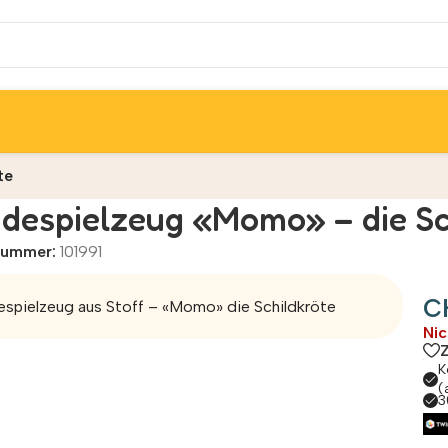
te
despielzeug «Momo» – die Sc
lnummer:
101991
C
spielzeug aus Stoff – «Momo» die Schildkröte
Nic
K
(
3