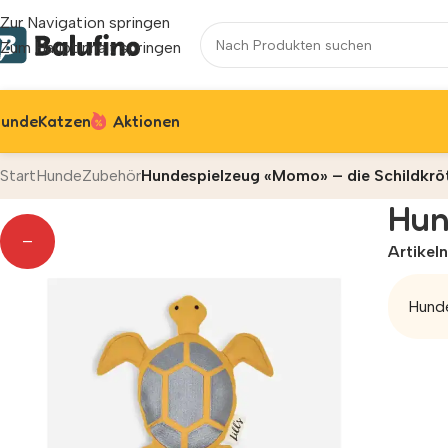
Zur Navigation springen
Zum Hauptinhalt springen
unde
Katzen
Aktionen
Start
Hunde
Zubehör
Hundespielzeug «Momo» – die Schildkrö
Hun
—
Artike
Hunde