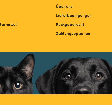
Über uns
Lieferbedingungen
termittel
Rückgaberecht
Zahlungsoptionen