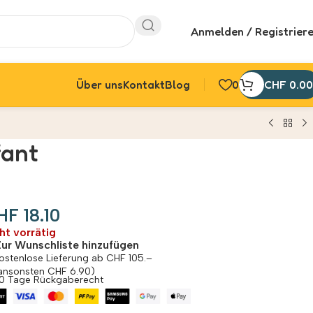
Anmelden / Registrier
Über uns
Kontakt
Blog
0
CHF
0.00
fant
HF
18.10
ht vorrätig
Zur Wunschliste hinzufügen
ostenlose Lieferung ab CHF 105.–
ansonsten CHF 6.90)
0 Tage Rückgaberecht