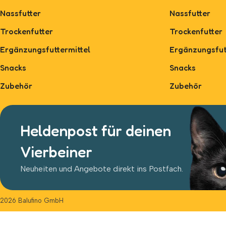
Nassfutter
Nassfutter
Trockenfutter
Trockenfutter
Ergänzungsfuttermittel
Ergänzungsfut
Snacks
Snacks
Zubehör
Zubehör
Heldenpost für deinen
Vierbeiner
Neuheiten und Angebote direkt ins Postfach.
2026 Balufino GmbH