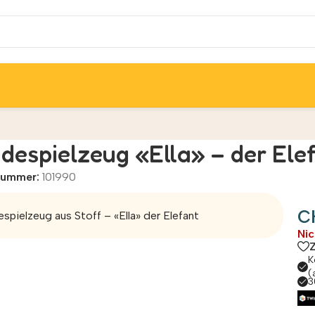
despielzeug «Ella» – der Ele
lnummer:
101990
C
spielzeug aus Stoff – «Ella» der Elefant
Nic
K
(
3