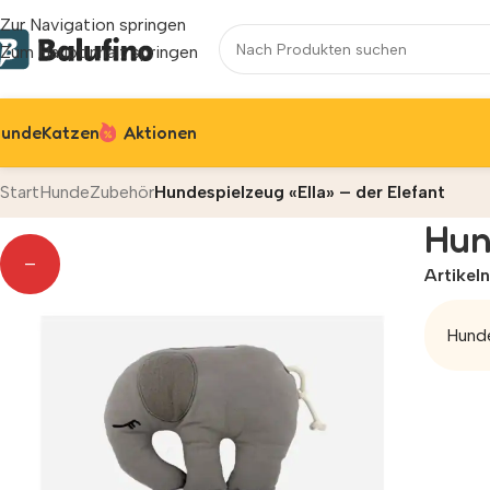
Zur Navigation springen
Zum Hauptinhalt springen
unde
Katzen
Aktionen
Start
Hunde
Zubehör
Hundespielzeug «Ella» – der Elefant
Hun
—
Artike
Hunde