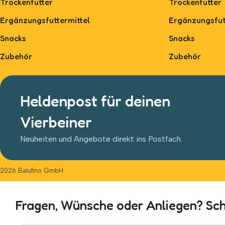
Trockenfutter
Trockenfutter
Ergänzungsfuttermittel
Ergänzungsfut
Snacks
Snacks
Zubehör
Zubehör
Heldenpost für deinen
Vierbeiner
Neuheiten und Angebote direkt ins Postfach.
2026 Balufino GmbH
Fragen, Wünsche oder Anliegen? Schr