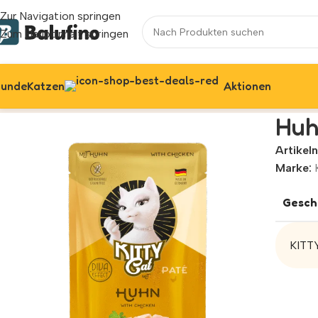
Zur Navigation springen
Zum Hauptinhalt springen
unde
Katzen
Aktionen
Start
Katzen
Nassfutter
Huhn
Hu
Artike
Marke:
Gesch
KITTY