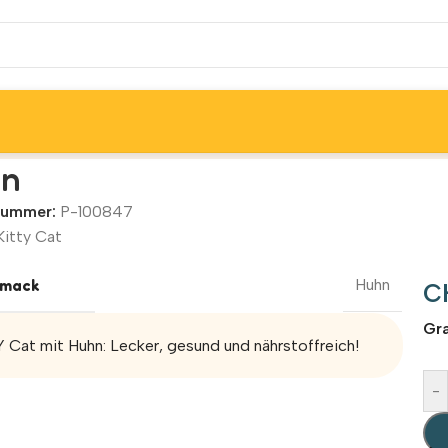
hn
lnummer:
P-100847
Kitty Cat
mack
Huhn
C
Gr
 Cat mit Huhn: Lecker, gesund und nährstoffreich!
-