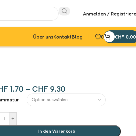
Anmelden / Registrier
Über uns
Kontakt
Blog
0
CHF
0.00
HF
1.70
–
CHF
9.30
ammatur
+
In den Warenkorb