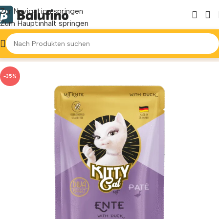
Zur Navigation springen
Zum Hauptinhalt springen
Start
Katzen
Nassfutter
-35%