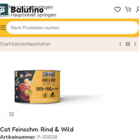
Zur Navigation springen
Zum Hauptinhalt springen
Start
Katzen
Nassfutter
Zum Vergrößern klicken
Cat Feinschm. Rind & Wild
Artikelnummer:
P-101038